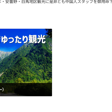
本・安曇野・白馬地区観光に是非とも中国人スタッフを御用命
～）