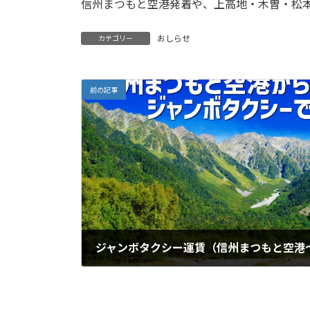
信州まつもと空港発着や、上高地・木曽・松
:
おしらせ
カテゴリー
前の記事
ジャンボタクシー運賃（信州まつもと空港
2024年7月29日