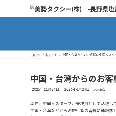
コ
ナ
ン
ビ
テ
ゲ
ン
ー
ツ
シ
へ
ョ
ス
ン
キ
に
ッ
移
HOME
おしらせ
中国・台湾からのお客様に中国人スタ
プ
動
中国・台湾からのお客
最
2025年11月24日
2026年6月24日
admin1
終
更
現在、中国人スタッフが乗務員として活躍し
新
日
中国・台湾などからの旅行者の皆様に通訳無
時